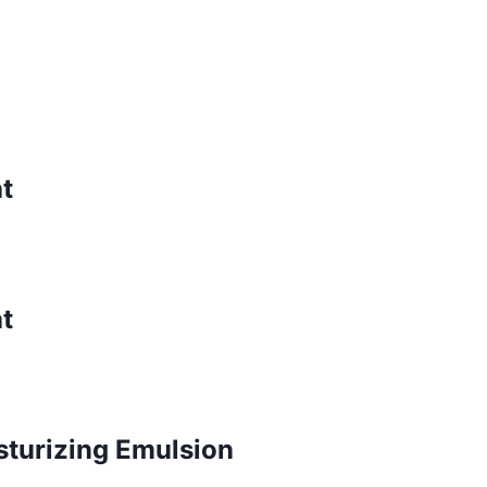
t
t
sturizing Emulsion